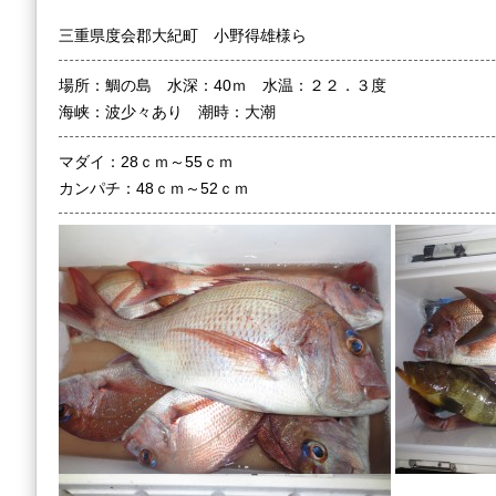
三重県度会郡大紀町 小野得雄様ら
場所：鯛の島 水深：40ｍ 水温：２２．３度
海峡：波少々あり 潮時：大潮
マダイ：28ｃｍ～55ｃｍ
カンパチ：48ｃｍ～52ｃｍ