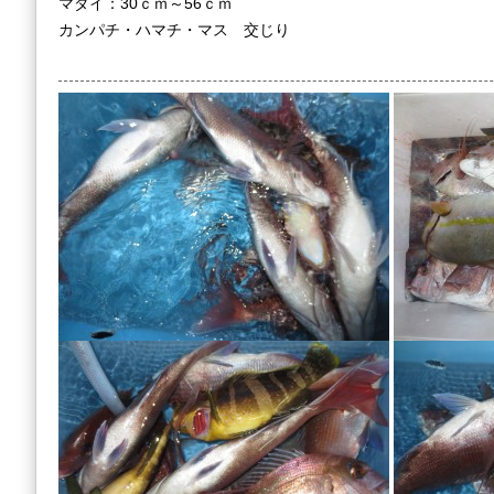
マダイ：30ｃｍ～56ｃｍ
カンパチ・ハマチ・マス 交じり