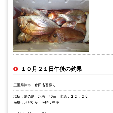
１０月２１日午後の釣果
三重県津市 倉田省吾様ら
場所：鯛の島 水深：40ｍ 水温：２２．２度
海峡：おだやか 潮時：中潮