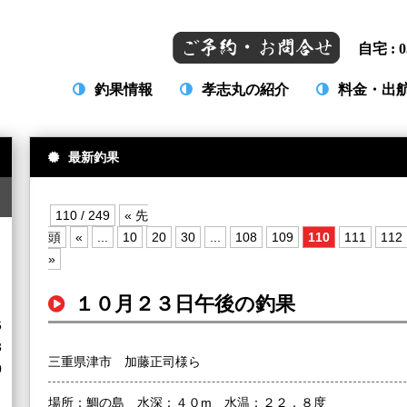
自宅 : 0
釣果情報
孝志丸の紹介
料金・出
最新釣果
110 / 249
« 先
頭
«
...
10
20
30
...
108
109
110
111
112
日
»
１０月２３日午後の釣果
6
3
三重県津市 加藤正司様ら
0
場所：鯛の島 水深：４０m 水温：２２．８度