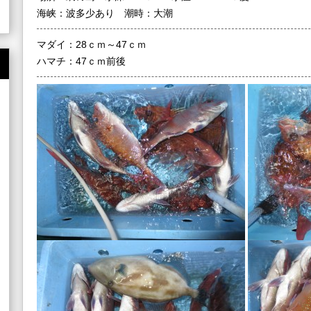
海峡：波多少あり 潮時：大潮
マダイ：28ｃｍ～47ｃｍ
ハマチ：47ｃｍ前後