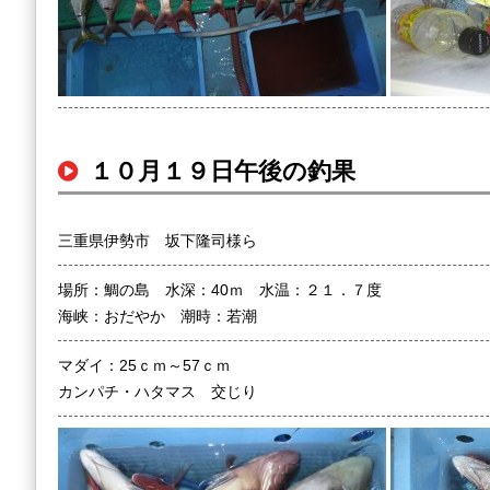
１０月１９日午後の釣果
三重県伊勢市 坂下隆司様ら
場所：鯛の島 水深：40ｍ 水温：２１．７度
海峡：おだやか 潮時：若潮
マダイ：25ｃｍ～57ｃｍ
カンパチ・ハタマス 交じり