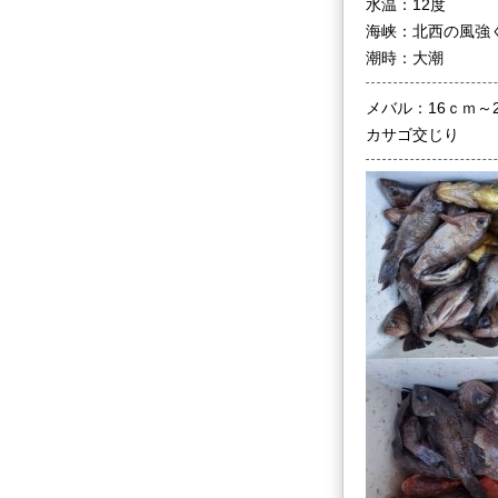
水温：12度
海峡：北西の風強
潮時：大潮
メバル：16ｃｍ～
カサゴ交じり