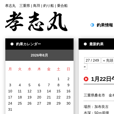
孝志丸 三重県 | 鳥羽 | 釣り船 | 乗合船
釣果情報
釣果カレンダー
最新釣果
2026年8月
27 / 249
« 先頭
»
月
火
水
木
金
土
日
1月22
1
2
3
4
5
6
7
8
9
10
11
12
13
14
15
16
三重県桑名市 金
17
18
19
20
21
22
23
24
25
26
27
28
29
30
場所：加布良古
31
水深：50ｍ前後