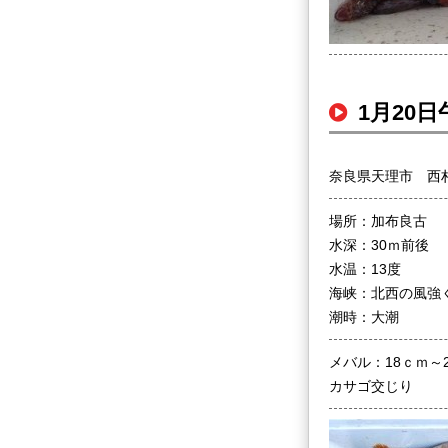
1月20
奈良県天理市 西
場所：加布良古
水深：30ｍ前後
水温：13度
海峡：北西の風強
潮時：大潮
メバル：18ｃｍ～
カサゴ交じり