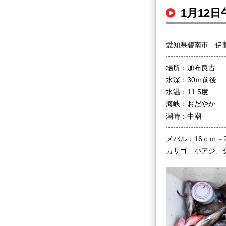
1月12
愛知県碧南市 伊
場所：加布良古
水深：30ｍ前後
水温：11.5度
海峡：おだやか
潮時：中潮
メバル：16ｃｍ～
カサゴ、小アジ、