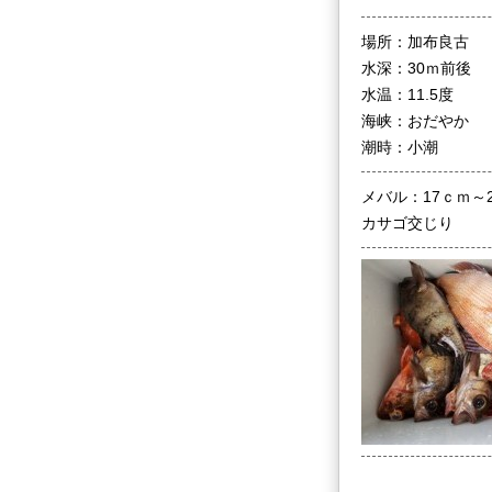
場所：加布良古
水深：30ｍ前後
水温：11.5度
海峡：おだやか
潮時：小潮
メバル：17ｃｍ～
カサゴ交じり