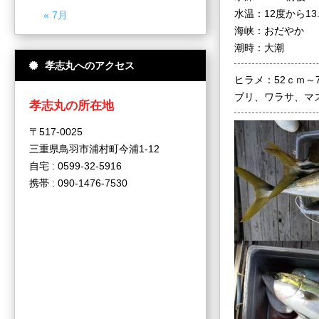
水温：12度から13
« 7月
海峡：おだやか
潮時：大潮
孝志丸へのアクセス
ヒラメ：52ｃｍ～
ブリ、ワラサ、マ
孝志丸の所在地
〒517-0025
三重県鳥羽市浦村町今浦1-12
自宅 : 0599-32-5916
携帯 : 090-1476-7530